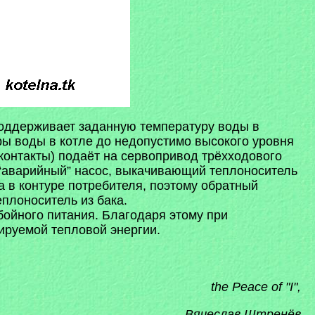
оддерживает заданную температуру воды в
ы воды в котле до недопустимо высокого уровня
контакты) подаёт на сервопривод трёхходового
 “аварийный” насос, выкачивающий теплоноситель
а в контуре потребителя, поэтому обратный
плоноситель из бака.
бойного питания. Благодаря этому при
ируемой тепловой энергии.
the Peace of "I",
Вячеслав Штренёв