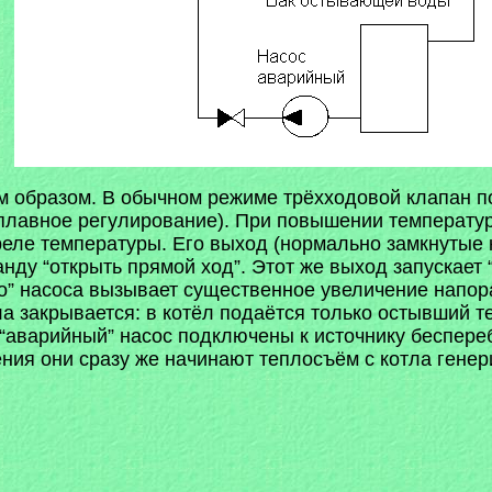
 образом. В обычном режиме трёхходовой клапан п
лавное регулирование). При повышении температур
еле температуры. Его выход (нормально замкнутые 
нду “открыть прямой ход”. Этот же выход запускает
го” насоса вызывает существенное увеличение напор
а закрывается: в котёл подаётся только остывший те
“аварийный” насос подключены к источнику беспере
ния они сразу же начинают теплосъём с котла генер