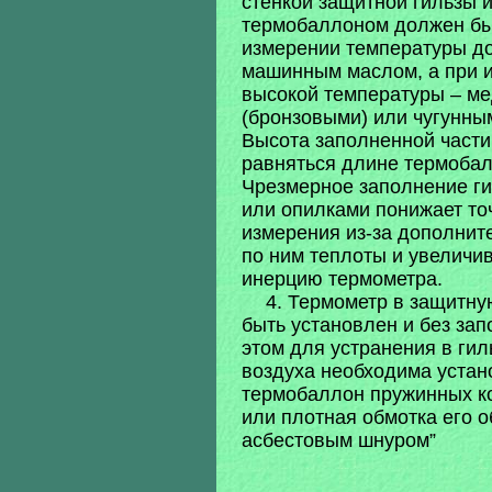
стенкой защитной гильзы 
термобаллоном должен бы
измерении температуры д
машинным маслом, а при 
высокой температуры – м
(бронзовыми) или чугунны
Высота заполненной части
равняться длине термобал
Чрезмерное заполнение г
или опилками понижает то
измерения из-за дополнит
по ним теплоты и увеличи
инерцию термометра.
4. Термометр в защитну
быть установлен и без зап
этом для устранения в гил
воздуха необходима устан
термобаллон пружинных кол
или плотная обмотка его 
асбестовым шнуром”