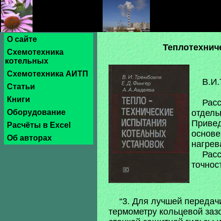
О сайте
Теплотехнич
Схемотехника
котельных
Схемотехника АИТП
В.И.
Статьи
Книги
Расс
Оборудование
отдель
Привед
Расчёты в Excel
основе
Об авторах
нагрев
Рас
точнос
“3. Для лучшей передач
термометру кольцевой заз