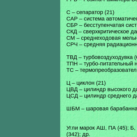
С – сепаратор (21)
САР – система автоматичес
СБР – бесступенчатая сист
СКД – сверхкритическое да
СМ – среднеходовая мельн
СРЧ – средняя радиационна
ТВД – турбовоздуходувка (
ТПН – турбо-питательный н
ТС – термопреобразовател
Ц – циклон (21)
ЦВД – цилиндр высокого д
ЦСД – цилиндр среднего д
ШБМ – шаровая барабанна
Угли марок АШ, ПА (45); Б
(342); др.