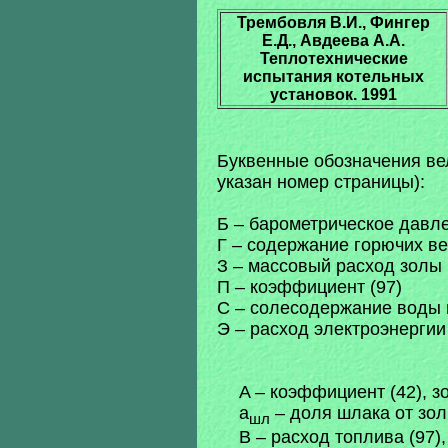
Трембовля В.И., Фингер
Е.Д., Авдеева А.А.
Теплотехнические
испытания котельных
установок. 1991
Буквенные обозначения вел
указан номер страницы):
Б – барометрическое давле
Г – содержание горючих вещ
З – массовый расход золы 
П – коэффициент (97)
С – солесодержание воды и
Э – расход электроэнергии
A – коэффициент (42), з
a
– доля шлака от зол
шл
B – расход топлива (97)