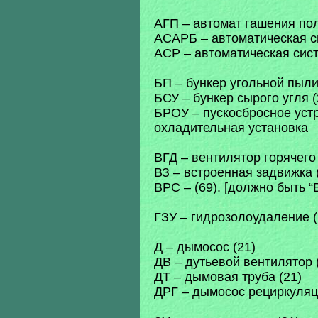
АГП – автомат гашения пол
АСАРБ – автоматическая си
АСР – автоматическая сист
БП – бункер угольной пыли
БСУ – бункер сырого угля (
БРОУ – пускосбросное уст
охладительная установка
ВГД – вентилятор горячего 
ВЗ – встроенная задвижка 
ВРС – (69). [должно быть 
ГЗУ – гидрозолоудаление (
Д – дымосос (21)
ДВ – дутьевой вентилятор 
ДТ – дымовая труба (21)
ДРГ – дымосос рециркуляци