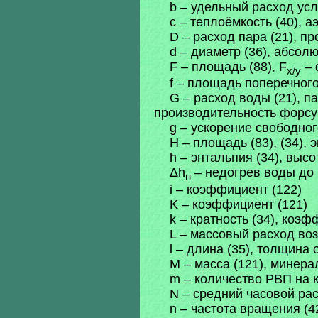
b – удельный расход усл
c – теплоёмкость (40), 
D – расход пара (21), пр
d – диаметр (36), абсол
F – площадь (88), F
– 
x/y
f – площадь поперечного
G – расход воды (21), п
производительность форсун
g – ускорение свободного
H – площадь (83), (34), 
h – энтальпия (34), высо
Δh
– недогрев воды до 
н
i – коэффициент (122)
K – коэффициент (121)
k – кратность (34), коэф
L – массовый расход воз
l – длина (35), толщина 
M – масса (121), минера
m – количество РВП на к
N – средний часовой рас
n – частота вращения (42