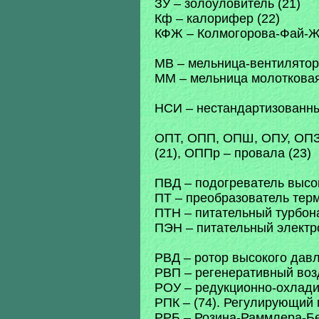
ЗУ – золоуловитель (21)
Кф – калорифер (22)
КФЖ – Колмогорова-Фай-Же
МВ – мельница-вентилятор (
ММ – мельница молотковая
НСИ – нестандартизованны
ОПТ, ОПП, ОПШ, ОПУ, ОПЗ 
(21), ОППр – провала (23)
ПВД – подогреватель высок
ПТ – преобразователь терм
ПТН – питательный турбона
ПЭН – питательный электр
РВД – ротор высокого давл
РВП – регенеративный воз
РОУ – редукционно-охладит
РПК – (74). Регулирующий 
РРБ – Розина-Раммлера-Бен