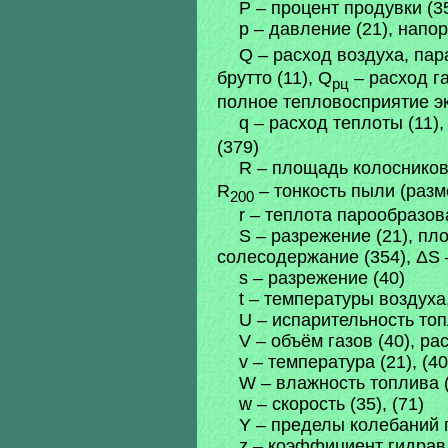
P – процент продувки (3
p – давление (21), напор
Q – расход воздуха, пара
брутто (11), Q
– расход г
рц
полное тепловосприятие эк
q – расход теплоты (11),
(379)
R – площадь колосников
R
– тонкость пыли (разме
200
r – теплота парообразов
S – разрежение (21), пл
солесодержание (354), ΔS 
s – разрежение (40)
t – температуры воздуха,
U – испарительность топ
V – объём газов (40), ра
v – температура (21), (40)
W – влажность топлива 
w – скорость (35), (71)
Y – пределы колебаний п
z – коэффициент гидравл