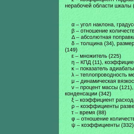
нерабочей области шкалы (
α – угол наклона, градус
β – отношение количеств
Δ – абсолютная поправк
δ – толщина (34), разме
(149)
ε – множитель (225)
η – КПД (11), коэффицие
κ – показатель адиабаты
λ – теплопроводность ме
μ – динамическая вязкос
ν – процент массы (121),
конденсации (342)
ξ – коэффициент расхода
ρ – коэффициенты развер
τ – время (88)
φ – отношение количеств
ψ – коэффициенты (332),