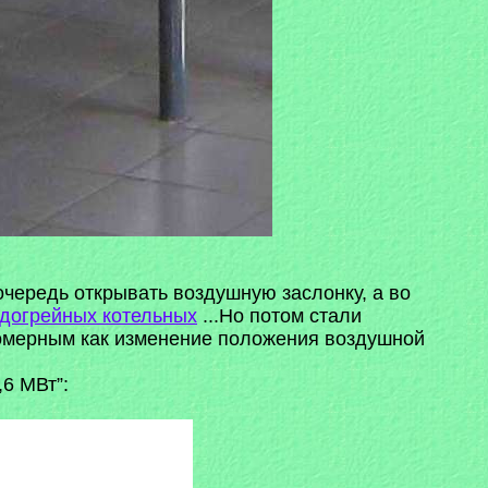
очередь открывать воздушную заслонку, а во
догрейных котельных
...Но потом стали
омерным как изменение положения воздушной
,6 МВт”: