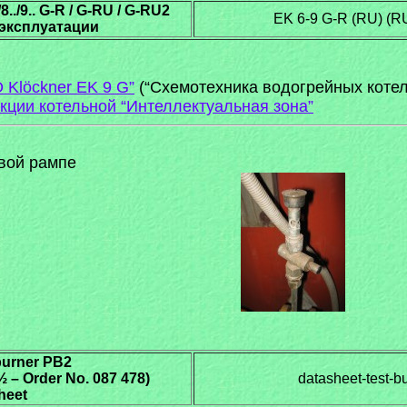
8../9.. G-R / G-RU / G-RU2
EK 6-9 G-R (RU) (RU
 эксплуатации
 Klöckner EK 9 G”
(“Схемотехника водогрейных котел
кции котельной “Интеллектуальная зона”
овой рампе
burner PB2
½ – Order No. 087 478)
datasheet-test-b
heet