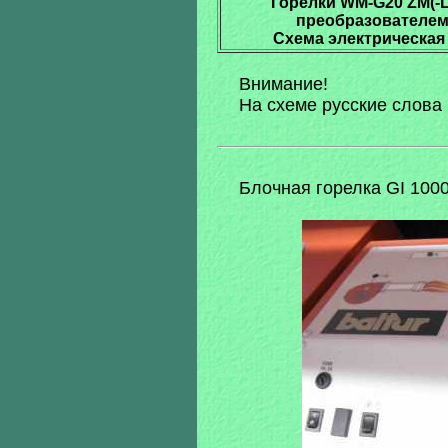
Горелки WM-G20 ZM(-L
преобразователем 
Схема электрическая
Внимание!
На схеме русские слова
Блочная горелка GI 1000