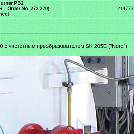
burner PB2
½ – Order No. 273 370)
214773.
heet
 с частотным преобразователем SK 205E (“Nord”)