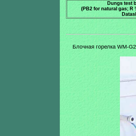
Dungs test 
(PB2 for natural gas; R 
Datas
Блочная горелка WM-G20