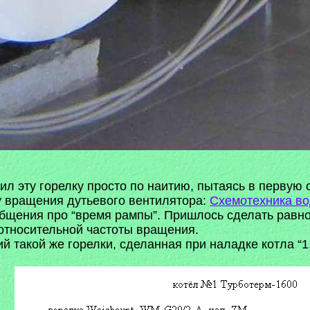
л эту горелку просто по наитию, пытаясь в первую 
у вращения дутьевого вентилятора:
Схемотехника во
бщения про “время рампы”. Пришлось сделать равн
 относительной частоты вращения.
й такой же горелки, сделанная при наладке котла “1