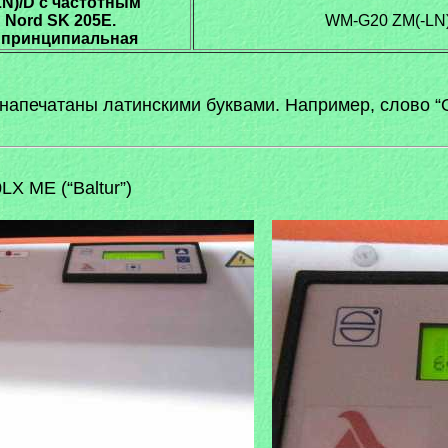
N)/D с частотным
Nord SK 205E.
WM-G20 ZM(-LN)
 принципиальная
 напечатаны латинскими буквами. Например, слово 
LX ME (“Baltur”)