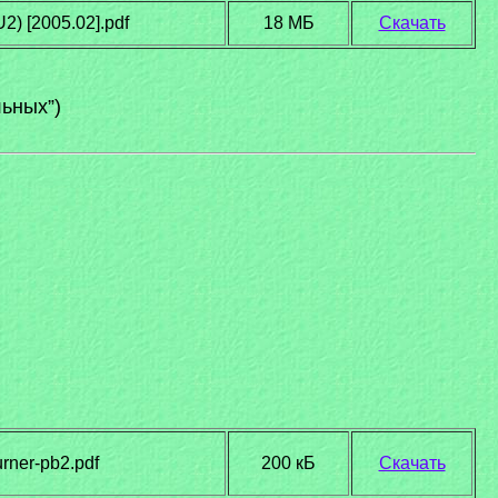
2) [2005.02].pdf
18 МБ
Скачать
ьных”)
urner-pb2.pdf
200 кБ
Скачать