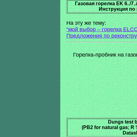
Газовая горелка EK 6../7../
Инструкция по
На эту же тему:
“мой выбор – горелка ELCO
Предложения по реконстру
Горелка-пробник на газ
Dungs test 
(PB2 for natural gas; R 
Datas