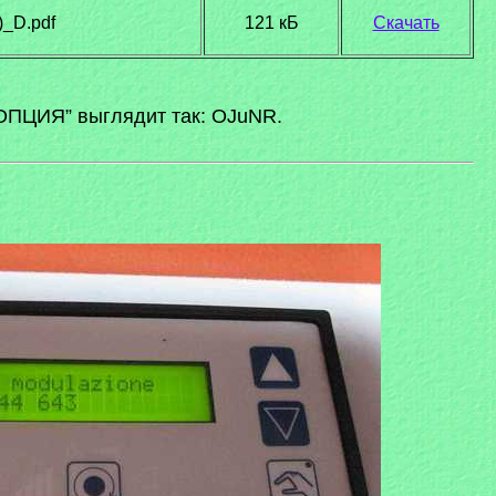
_D.pdf
121 кБ
Скачать
“ОПЦИЯ” выглядит так: OJuNR.