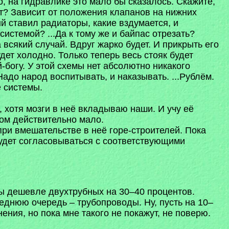
о, на гидравлике это мало бы сказалось. Скажите,
т? Зависит от положения клапанов на нижних
й ставил радиаторы, какие вздумается, и
истемой? ...Да к тому же и байпас отрезать?
 всякий случай. Вдруг жарко будет. И прикрыть его
дет холодно. Только теперь весь стояк будет
й-богу. У этой схемы нет абсолютно никакого
адо народ воспитывать, и наказывать. ...Рублём.
е системы.
 хотя мозги в неё вкладываю наши. И учу её
ом действительно мало.
при вмешательстве в неё горе-строителей. Пока
будет согласовываться с соответствующими
емы дешевле двухтрубных на 30–40 процентов.
леднюю очередь – трубопроводы. Ну, пусть на 10–
ения, но пока мне такого не покажут, не поверю.