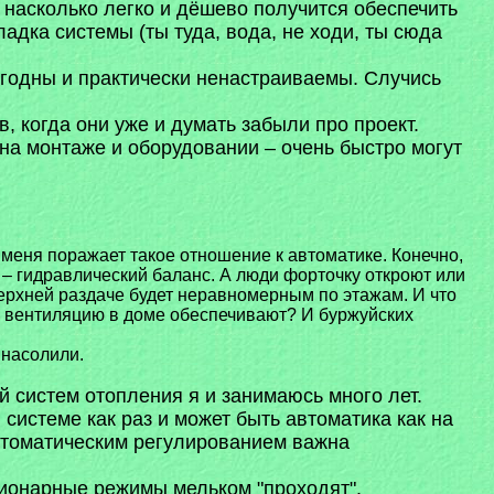
, насколько легко и дёшево получится обеспечить
адка системы (ты туда, вода, не ходи, ты сюда
игодны и практически ненастраиваемы. Случись
, когда они уже и думать забыли про проект.
 на монтаже и оборудовании – очень быстро могут
меня поражает такое отношение к автоматике. Конечно,
е – гидравлический баланс. А люди форточку откроют или
верхней раздаче будет неравномерным по этажам. И что
, и вентиляцию в доме обеспечивают? И буржуйских
 насолили.
 систем отопления я и занимаюсь много лет.
истеме как раз и может быть автоматика как на
 автоматическим регулированием важна
ционарные режимы мельком "проходят".