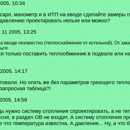
005, 10:34
есаря, манометр и в ИТП на вводе сделайте замеры 
о давлению проектировать нельзя или можно?
11 2005, 13:25
 вводе неизвестно (теплоснабжение от котельной). От за
шься
я только поставить теплообменник в подвале или на
2005, 14:17
товали. Но опять же без параметров греющего тепло
запросная таблица?!
2005, 14:59
дь нужно систему отопления спроектировать, а не теп
есня, в раздел ОВ не входит. А систему отопления п
что температура известна. А давление... Ну, а что б