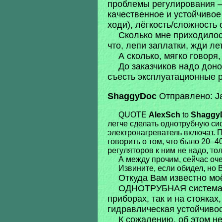
проблемы регулирования – 
качественное и устойчивое
ходи), лёгкость/сложность
Сколько мне приходилос
что, лепи заплатки, жди ле
А сколько, мягко говоря
До заказчиков надо доно
съесть эксплуатационные р
ShaggyDoc
Отправлено: Ja
QUOTE
AlexSch
to
Shaggy
легче сделать однотрубную сис
электронагреватель включат. 
говорить о том, что было 20–4
регуляторов к ним не надо, то
А между прочим, сейчас оче
Извините, если обидел, но
Откуда Вам известно мо
ОДНОТРУБНАЯ система – 
приборах, так и на стояка
гидравлическая устойчивост
К сожалению, об этом н