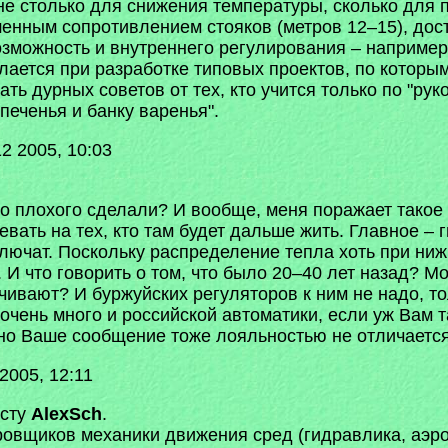
 не столько для снижения температуры, сколько для
енным сопротивлением стояков (метров 12–15), до
озможность и внутреннего регулирования – например
елается при разработке типовых проектов, по которы
ть дурных советов от тех, кто учится только по "ру
печенья и банку варенья".
2 2005, 10:03
о плохого сделали? И вообще, меня поражает такое 
евать на тех, кто там будет дальше жить. Главное –
лючат. Поскольку распределение тепла хоть при ниж
И что говорить о том, что было 20–40 лет назад? Мож
ивают? И буржуйских регуляторов к ним не надо, то
очень много и российской автоматики, если уж Вам 
 но Ваше сообщение тоже лояльностью не отличается
2005, 12:11
осту
AlexSch
.
ровщиков механики движения сред (гидравлика, аэро