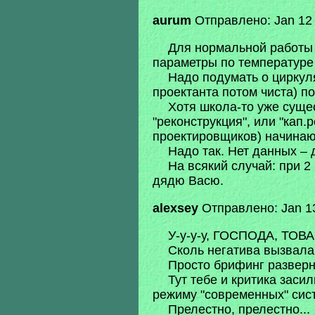
aurum
Отправлено: Jan 12 
Для нормальной работы э
параметры по температуре 
Надо подумать о циркуля
проектанта потом чиста) п
Хотя школа-то уже сущес
"реконструкция", или "кап
проектировщиков) начинают
Надо так. Нет данных – 
На всякий случай: при 2
дядю Васю.
alexsey
Отправлено: Jan 13
У-у-у-у, ГОСПОДА, ТО
Сколь негатива вызвала
Просто брифинг разверн
Тут тебе и критика заси
режиму "современных" сист
Прелестно, прелестно...