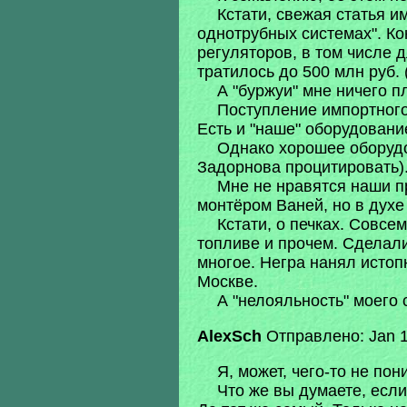
Кстати, свежая статья и
однотрубных системах". К
регуляторов, в том числе д
тратилось до 500 млн руб. (
А "буржуи" мне ничего п
Поступление импортного
Есть и "наше" оборудовани
Однако хорошее оборудо
Задорнова процитировать)
Мне не нравятся наши п
монтёром Ваней, но в духе
Кстати, о печках. Совсе
топливе и прочем. Сделал
многое. Негра нанял истоп
Москве.
А "нелояльность" моего
AlexSch
Отправлено: Jan 1
Я, может, чего-то не пон
Что же вы думаете, есл