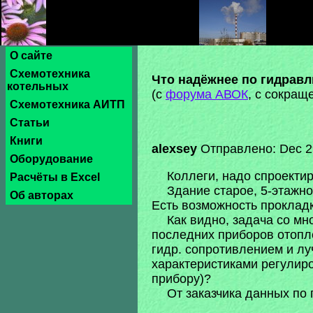
О сайте
Схемотехника
Что надёжнее по гидравл
котельных
(с
форума АВОК
, с сокращ
Схемотехника АИТП
Статьи
Книги
alexsey
Отправлено: Dec 29
Оборудование
Коллеги, надо спроектир
Расчёты в Excel
Здание старое, 5-этажно
Об авторах
Есть возможность проклад
Как видно, задача со мн
последних приборов отопле
гидр. сопротивлением и лу
характеристиками регулир
прибору)?
От заказчика данных по