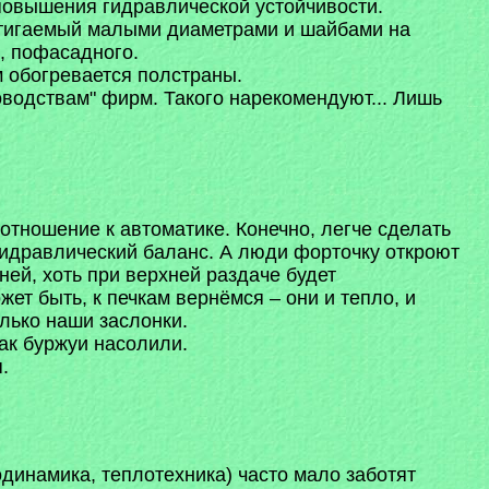
 повышения гидравлической устойчивости.
стигаемый малыми диаметрами и шайбами на
, пофасадного.
м обогревается полстраны.
ководствам" фирм. Такого нарекомендуют... Лишь
отношение к автоматике. Конечно, легче сделать
 гидравлический баланс. А люди форточку откроют
ней, хоть при верхней раздаче будет
ет быть, к печкам вернёмся – они и тепло, и
лько наши заслонки.
так буржуи насолили.
.
динамика, теплотехника) часто мало заботят