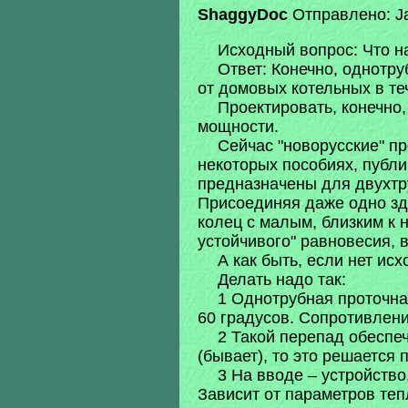
ShaggyDoc
Отправлено: Ja
Исходный вопрос: Что н
Ответ: Конечно, однотру
от домовых котельных в т
Проектировать, конечно
мощности.
Сейчас "новорусские" п
некоторых пособиях, публи
предназначены для двухтр
Присоединяя даже одно зд
колец с малым, близким к 
устойчивого" равновесия, 
А как быть, если нет ис
Делать надо так:
1 Однотрубная проточна
60 градусов. Сопротивление
2 Такой перепад обеспе
(бывает), то это решается 
3 На вводе – устройств
Зависит от параметров теп