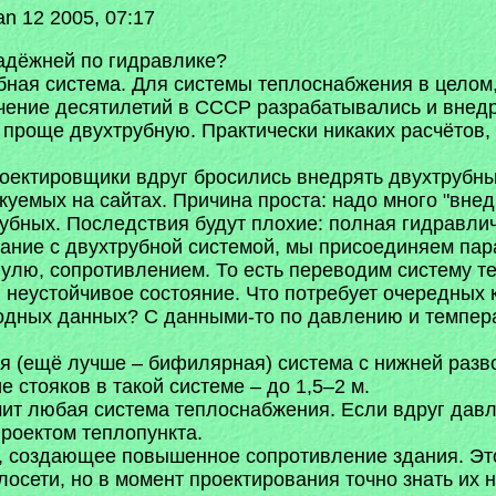
n 12 2005, 07:17
адёжней по гидравлике?
бная система. Для системы теплоснабжения в целом,
ечение десятилетий в СССР разрабатывались и внед
, проще двухтрубную. Практически никаких расчётов
роектировщики вдруг бросились внедрять двухтрубны
куемых на сайтах. Причина проста: надо много "внедр
убных. Последствия будут плохие: полная гидравлич
ание с двухтрубной системой, мы присоединяем пар
нулю, сопротивлением. То есть переводим систему т
в неустойчивое состояние. Что потребует очередных 
ходных данных? С данными-то по давлению и темпера
я (ещё лучше – бифилярная) система с нижней разво
 стояков в такой системе – до 1,5–2 м.
чит любая система теплоснабжения. Если вдруг дав
проектом теплопункта.
о, создающее повышенное сопротивление здания. Это 
лосети, но в момент проектирования точно знать их н