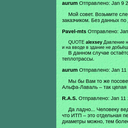
aurum
Отправлено: Jan 9 2
Мой совет. Возьмите сл
заказчиком. Без данных п
Pavel-mts
Отправлено: Jan 
QUOTE
alexsey
Давление на
и на вводе в здание не добьё
В данном случае остаётс
теплотрассы.
aurum
Отправлено: Jan 11 
Мы бы Вам то же посове
Альфа-Лаваль – так целая 
R.A.S.
Отправлено: Jan 11 
Да ладно... Человеку ве
что ИТП – это отдельная п
диаметры можно, тем более 