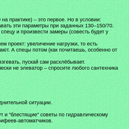
на практике) – это первое. Но в условии:
давать эти параметры при заданных 130–150/70.
спецу и произвести замеры (совесть будет у
ем проект: увеличение нагрузки, то есть
ют. А спецы потом (как почитаешь, особенно от
взгевать, пускай сам расхлёбывает.
ически не элеватор – спросите любого сантехника
днительной ситуации.
ут и "блестящие" советы по гидравлическому
рифеев-автоматчиков.