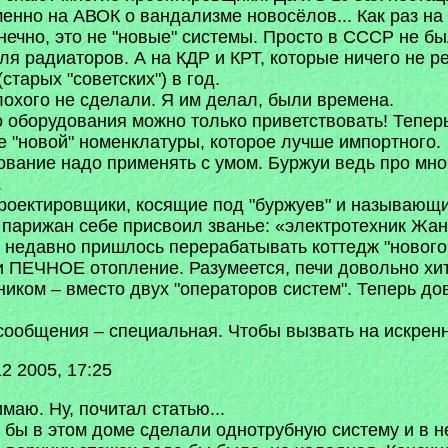
менно на АВОК о вандализме новосёлов... Как раз на 
онечно, это не "новые" системы. Просто в СССР не
ля радиаторов. А на КДР и КРТ, которые ничего не р
старых "советских") в год.
лохого не сделали. Я им делал, были времена.
 оборудования можно только приветствовать! Теперь
е "новой" номенклатуры, которое лучше импортного.
вание надо применять с умом. Буржуи ведь про мног
.
роектировщики, косящие под "буржуев" и называющи
 парижан себе присвоил званье: «электротехник Жа
м недавно пришлось перерабатывать коттедж "нового 
и ПЕЧНОЕ отопление. Разумеется, печи довольно хит
ником – вместо двух "операторов систем". Теперь до
 сообщения – специальная. Чтобы вызвать на искренн
2 2005, 17:25
имаю. Ну, почитал статью...
и бы в этом доме сделали однотрубную систему и в н