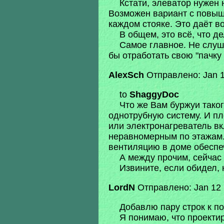
Кстати, элеватор нужен
Возможен вариант с повыш
каждом стояке. Это даёт в
В общем, это всё, что д
Самое главное. Не слуша
бы отработать свою "пачку 
AlexSch
Отправлено: Jan 1
to
ShaggyDoc
Что же Вам буржуи таког
однотрубную систему. И пл
или электронагреватель вк
неравномерным по этажам. 
вентиляцию в доме обеспеч
А между прочим, сейчас 
Извините, если обидел,
LordN
Отправлено: Jan 12 
Добавлю пару строк к п
Я понимаю, что проекти