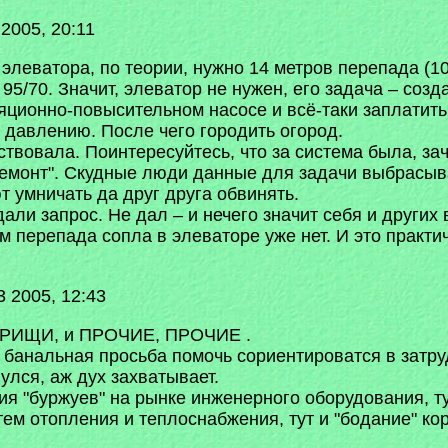
2005, 20:11
леватора, по теории, нужно 14 метров перепада (10 
95/70. Значит, элеватор не нужен, его задача – соз
ционно-повысительном насосе и всё-таки заплатить 
о давлению. После чего городить огород.
твовала. Поинтересуйтесь, что за система была, зач
.ремонт". Скудные люди данные для задачи выбрасыва
 умничать да друг друга обвинять.
дали запрос. Не дал – и нечего значит себя и других 
 м перепада сопла в элеваторе уже нет. И это практ
 2005, 12:43
ВАРИЩИ, и ПРОЧИЕ, ПРОЧИЕ .
 банальная просьба помочь сориентироватся в затру
улся, аж дух захватывает.
лия "буржуев" на рынке инженерного оборудования, т
ем отопления и теплоснабжения, тут и "бодание" ко