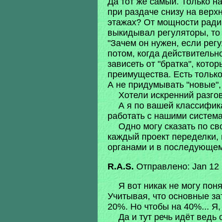
Да тот же самый. Только н
при раздаче снизу на верх
этажах? От мощности радиа
выкидывал регуляторы, то 
"Зачем он нужен, если регу
потом, когда действительно
зависеть от "братка", кото
преимущества. Есть только
А не придумывать "новые",
Хотели искренний разго
А я по вашей классифик
работать с нашими систем
Одно могу сказать по св
каждый проект переделки, 
органами и в последующем
R.A.S.
Отправлено: Jan 12 
Я вот никак не могу пон
Учитывая, что основные за
20%. Но чтобы на 40%... Я,
Да и тут речь идёт ведь