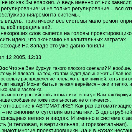
не их как бы епархия. А ведь именно от них зависит
 регулирование! И не только регулирование – вся отл
 обслуживания/ремонта системы.
ь видеть, практически все системы мало ремонтопр
та, всё переделывай.
, нехороших слов сыпется на головы проектировщиков
сить идею, что экономию на капитальных затратах –
асходы! На Западе это уже давно поняли.
n 12 2005, 12:33
Doc
Что же Вам буржуи такого плохого сделали? И вообще, 
тему. И плевать на тех, кто там будет дальше жить. Главно
Поскольку распределение тепла хоть при нижней, хоть при 
0 лет назад? Может быть, к печкам вернёмся – они и тепло
лько наши заслонки.
нь много и российской автоматики, если уж Вам так буржуи
 Ваше сообщение тоже лояльностью не отличается.
ё отношение к АВТОМАТИКЕ? Как раз автоматизацией
не синоним отсутствия автоматики. В однотрубной с
х, фасадных ветвях и вводах. И именно в системе с
ь (и тепловая, и вертикальная, и горизонтальная).
е знают многие проектировщики. Да и в ВУЗах неста