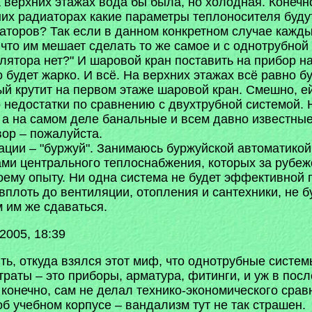
а верхних этажах вода бы была, но холодная. Конечн
них радиаторах какие параметры теплоносителя буду
торов? Так если в данном конкретном случае кажды
что им мешает сделать то же самое и с однотрубной с
лятора нет?" И шаровой кран поставить на прибор на
 будет жарко. И всё. На верхних этажах всё равно бу
рый крутит на первом этаже шаровой кран. Смешно, е
 недостатки по сравнению с двухтрубной системой. Н
 а на самом деле банальные и всем давно известны
вор – пожалуйста.
ации – "буржуй". Занимаюсь буржуйской автоматикой,
ами центрального теплоснабжения, которых за рубеж
оему опыту. Ни одна система не будет эффективной 
вплоть до вентиляции, отопления и сантехники, не 
 им же сдаваться.
2005, 18:39
ять, откуда взялся этот миф, что однотрубные сист
траты – это приборы, арматура, фитинги, и уж в пос
 конечно, сам не делал технико-экономического сравн
 об учебном корпусе – вандализм тут не так страшен.