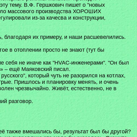
эту тему. В.Ф. Гершкович пишет о "новых
 было массового производства ХОРОШИХ
егулировали из-за качесва и конструкции,
, благодаря их примеру, и наши расшевелились.
ое в отоплении просто не знают (тут бы
е себя не иначе как "HVAC-инженерами". "Он был
н» – ещё Маяковский писал.
русского", который чуть не разорился на котлах,
рые. Пришлось и планировку менять, и очень
волен чрезвычайно. Живёт, естественно, не в
ий разговор.
её также вмешались бы, результат был бы другой?