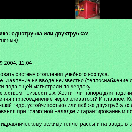
ике: однотрубка или двухтрубка?
ениями)
 2004, 11:04
овать систему отопления учебного корпуса.
е. Давление на вводе неизвестно (теплоснабжение от
ки подающей магистрали по чердаку.
ожеством неизвестных. Хватит ли напора для подачи
ния (присоединение через элеватор)? И главное. К
чшей гидр. устойчивостью) или всё же двухтрубку (
ования при грамотной наладке и гарантированным по
 гидравлическому режиму теплотрассы и на вводе в 