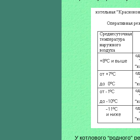
У котлового “родного” 