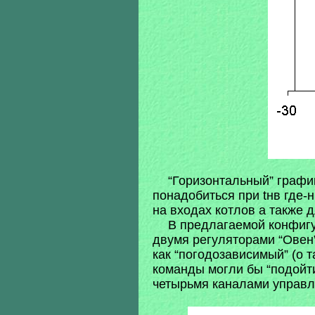
“Горизонтальный” графи
понадобиться при tнв где-
на входах котлов а также 
В предлагаемой конфиг
двумя регуляторами “Овен”
как “погодозависимый” (о
команды могли бы “подойти
четырьмя каналами управле