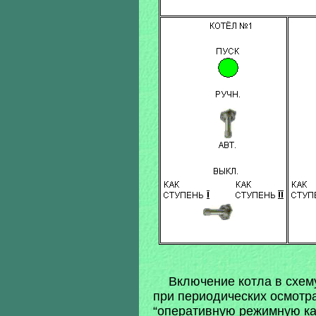
Включение котла в схем
при периодических осмотра
“оперативную режимную кар