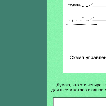
Думаю, что эти четыре к
для шести котлов с одност