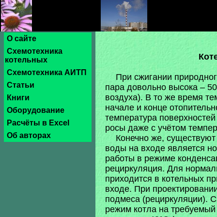
О сайте
Схемотехника
Кот
котельных
Схемотехника АИТП
При сжигании природног
Статьи
пара довольно высока – 5
воздуха). В то же время т
Книги
начале и конце отопительн
Оборудование
температура поверхностей 
Расчёты в Excel
росы даже с учётом темпер
Об авторах
Конечно же, существуют
воды на входе является но
работы в режиме конденсац
рециркуляция. Для нормаль
приходится в котельных п
входе. При проектировани
подмеса (рециркуляции). 
режим котла на требуемый 